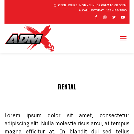
OPEN HOURS : MON - SUN : 09.00AM TO 08.00PM
CALL US TODAY : 123-456-7890
Tog
RENTAL
Lorem ipsum dolor sit amet, consectetur
adipiscing elit. Nulla molestie risus arcu, at tempus
magna efficitur at. In blandit dui sed tellus